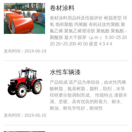
卷材涂料
卷材涂料用品种及性能评价 树脂类型 环
氧 饱和聚酯 丙烯酸 有机硅改性聚酯 聚
氟乙烯 聚氯乙烯塑溶胶 聚氨酯 聚氨酯 -
聚酰胺 最大干膜厚（μ m ） 5 20~25 20
20 20~25 200 40 50 硬度 4 3 4 4
发布时间：2019-06-19
水性车辆漆
产品组成 该产品为单组份，由水性丙烯
酸树脂，氨基树脂，颜料，助剂，水等
经研磨分散调制而成。 性能特点 漆膜丰
满、坚硬、具有优良的附着力、耐水、
耐油、耐化学性好，耐候性
发布时间：2019-05-10