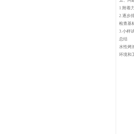
五、问
1.附着
2.逐步
检查基
3.小
总结
水性烤
环境和