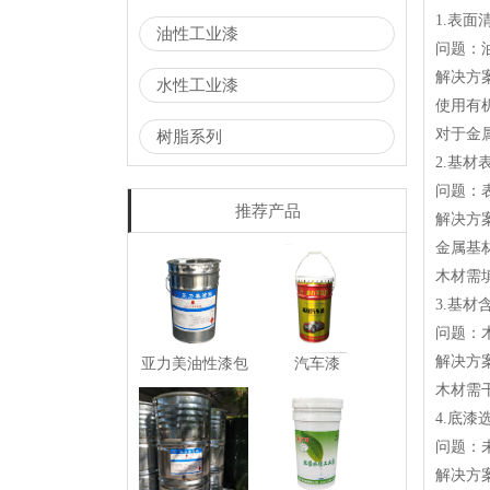
1.表面
油性工业漆
问题：
解决方
水性工业漆
使用有
对于金
树脂系列
2.基材
问题：
推荐产品
解决方
金属基材
木材需
3.基材
问题：
解决方
亚力美油性漆包
汽车漆
装桶
木材需
4.底漆
问题：
解决方