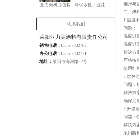
选择与
亚力美树脂包装
环保水性工业漆
桶
二、烘
1.温度
联系我们
问题：
温度过
莱阳亚力美涂料有限责任公司
温度过
销售电话：
卷材涂料
0535-7802782
水性车辆漆
解决方
办公电话：
0535-7802771
严格按
地址：
莱阳市海河路22号
使用红
2.烘烤
问题：
水性环氧酯防锈
钢桶专用水性烤
底漆
漆
解决方
确保足
3.升温
问题：
解决方
水性轮毂漆
工程机械漆
采用阶