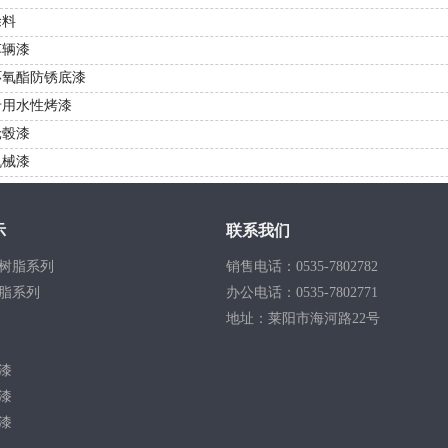
涂料
车辆漆
环氧酯防锈底漆
专用水性烤漆
轮毂漆
机械漆
示
联系我们
树脂系列
销售电话：
0535-7802782
脂系列
办公电话：
0535-7802771
地址：
莱阳市海河路22号
漆
漆
漆