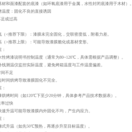
基材和面漆配套的底漆（如环氧底漆用于金属，水性封闭底漆用于木材）
烤温度：固化不良的直接诱因
不足或过高
低（<推荐下限）：漆膜未完全固化，交联密度低，附着力差。
高（>推荐上限）：可能导致漆膜脆化或基材变形。
案：
水性烤漆说明书控制温度（通常为80~120℃，具体需根据产品调整）。
外线测温仪监控实际温度，避免烤箱温度与工件温度偏差。
时间不足
短时间烘烤导致漆膜固化不完全。
案：
够烘烤时间（如120℃下至少20分钟，具体参考产品技术数据表）。
速率过快
快速升温可能导致漆膜内外固化不均，产生内应力。
案：
梯式升温（如先50℃预热，再逐步升至目标温度）。