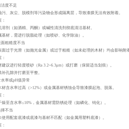
清洁度不足
油污、灰尘、脱模剂等污染物会形成隔离层，导致漆膜无法有效附着。
案：
机溶剂（如酒精、丙酮）或碱性清洗剂彻底清洁基材。
属基材，需进行脱脂处理（如喷砂、化学除油）。
表面粗糙度不当
表面过于光滑（如抛光金属）或过于粗糙（如未处理的木材）均会影响附
案：
建议进行轻度喷砂（Ra 3.2~6.3μm）或打磨（保留适当划痕）。
填补孔隙并打磨至平整。
含水率或pH值异常
木材含水率过高（>12%）或金属基材锈蚀会导致漆膜起泡、脱落。
案：
干燥至含水率≤10%，金属基材需防锈处理（如磷化、钝化）。
选择不当
未使用配套底漆或底漆与基材不匹配（如金属用塑料底漆）。
案：