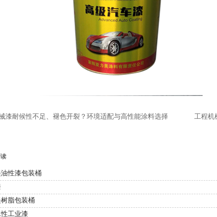
械漆耐候性不足、褪色开裂？环境适配与高性能涂料选择
​工程
阅读
美油性漆包装桶
漆
美树脂包装桶
水性工业漆