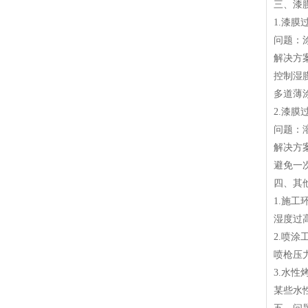
三、漆
1.漆膜
问题：
解决方
控制湿膜
多道薄
2.漆膜
问题：
解决方
避免一
四、其
1.施工
湿度过
2.喷涂
喷枪压力
3.水性
某些水