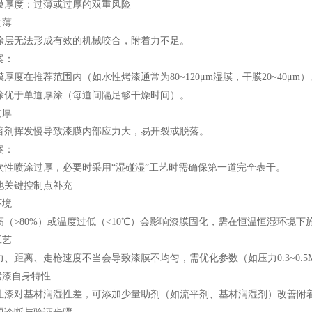
膜厚度：过薄或过厚的双重风险
过薄
涂层无法形成有效的机械咬合，附着力不足。
案：
厚度在推荐范围内（如水性烤漆通常为80~120μm湿膜，干膜20~40μm）
涂优于单道厚涂（每道间隔足够干燥时间）。
过厚
溶剂挥发慢导致漆膜内部应力大，易开裂或脱落。
案：
次性喷涂过厚，必要时采用“湿碰湿”工艺时需确保第一道完全表干。
他关键控制点补充
环境
高（>80%）或温度过低（<10℃）会影响漆膜固化，需在恒温恒湿环境下
工艺
、距离、走枪速度不当会导致漆膜不均匀，需优化参数（如压力0.3~0.5MP
烤漆自身特性
性漆对基材润湿性差，可添加少量助剂（如流平剂、基材润湿剂）改善附